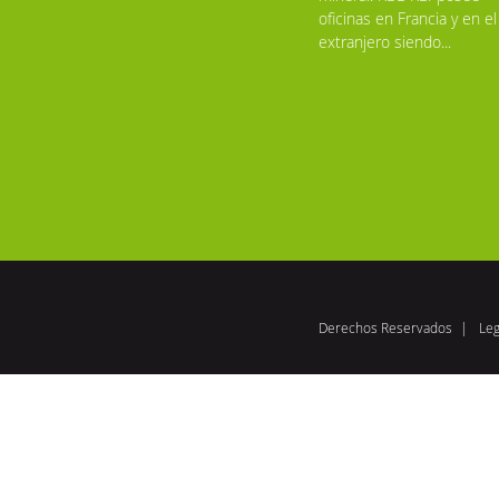
oficinas en Francia y en el
extranjero siendo...
Derechos Reservados
Leg