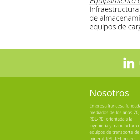
Equipamiento d
Infraestructur
de almacenamien
equipos de car
Nosotros
Empresa francesa fundad
mediados de los años 70,
RBL-REI orientada a la
ingeniería y manufactura 
equipos de transporte de
mineral. RBL-REI posee