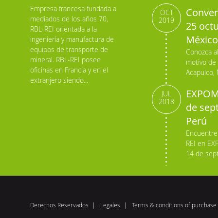
Empresa francesa fundada a
Conven
OCT
mediados de los años 70,
2019
25 octu
RBL-REI orientada a la
México
ingeniería y manufactura de
equipos de transporte de
Conozca a
mineral. RBL-REI posee
motivo de
oficinas en Francia y en el
Acapulco, 
extranjero siendo...
EXPOMI
JUL
2018
de sept
Perú
Encuentre
REI en EX
14 de sept
Derechos Reservados
Legales
Terms & conditions of purchase