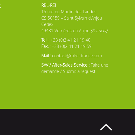
s
RBL-REI
15 rue du Moulin des Landes
CS 50159 – Saint Sylvain d'Anjou
Cedex
49481 Verrières en Anjou
(Francia)
Tel.
: +33 (0)2 41 21 19 40
Fax.
: +33 (0)2 41 21 19 59
Mail :
contact@rblrei-france.com
SAV / After-Sales Service :
Faire une
demande / Submit a request