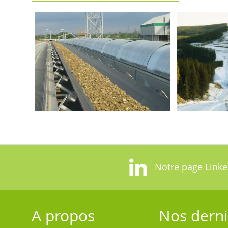
Notre page Linke
A propos
Nos derni