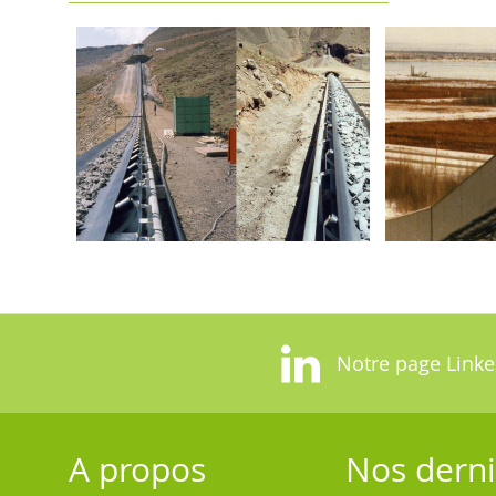
Notre page Linke
A propos
Nos derni