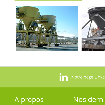
Notre page Linke
A propos
Nos derni