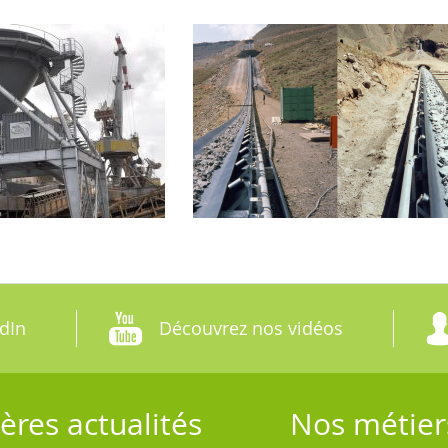
dIn
Découvrez nos vidéos
ères actualités
Nos métier