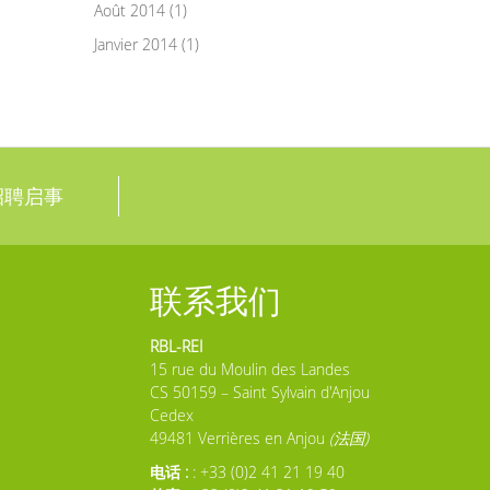
Août 2014 (1)
Janvier 2014 (1)
招聘启事
联系我们
RBL-REI
15 rue du Moulin des Landes
CS 50159 – Saint Sylvain d'Anjou
Cedex
49481 Verrières en Anjou
(法国)
电话 :
: +33 (0)2 41 21 19 40