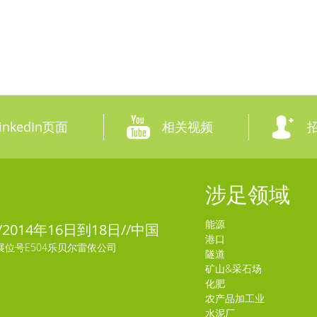
nkedIn页面
相关视频
涉足领域
能源
//2014年16日到18日//中国
港口
展位号E504乐贝尔雷依公司
隧道
矿山&采石场
化肥
农产品加工业
水泥厂