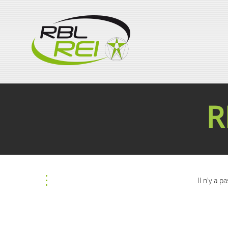
R
Il n'y a p