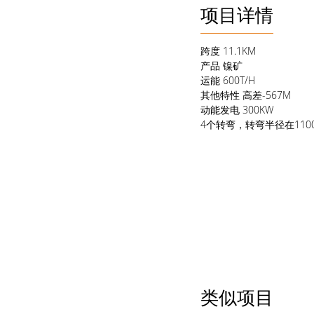
项目详情
跨度
11.1KM
产品
镍矿
运能
600T/H
其他特性
高差-567M
动能发电
300KW
4个转弯，转弯半径在1100
类似项目