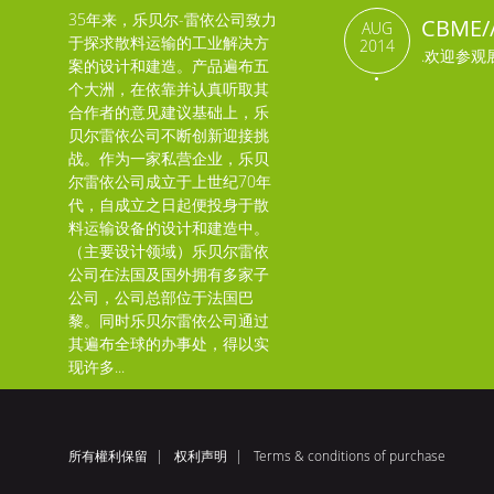
35年来，乐贝尔-雷依公司致力
CBME
AUG
于探求散料运输的工业解决方
2014
.欢迎参观
案的设计和建造。产品遍布五
个大洲，在依靠并认真听取其
合作者的意见建议基础上，乐
贝尔雷依公司不断创新迎接挑
战。作为一家私营企业，乐贝
尔雷依公司成立于上世纪70年
代，自成立之日起便投身于散
料运输设备的设计和建造中。
（主要设计领域）乐贝尔雷依
公司在法国及国外拥有多家子
公司，公司总部位于法国巴
黎。同时乐贝尔雷依公司通过
其遍布全球的办事处，得以实
现许多...
所有權利保留
权利声明
Terms & conditions of purchase