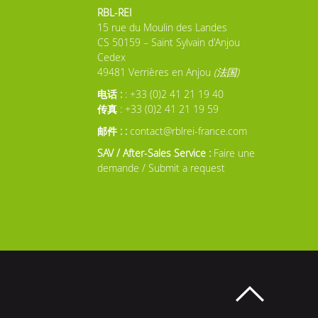
RBL-REI
15 rue du Moulin des Landes
CS 50159 – Saint Sylvain d'Anjou
Cedex
49481 Verrières en Anjou
(法国)
电话 :
: +33 (0)2 41 21 19 40
传真
: +33 (0)2 41 21 19 59
邮件 : :
contact@rblrei-france.com
SAV / After-Sales Service :
Faire une
demande / Submit a request