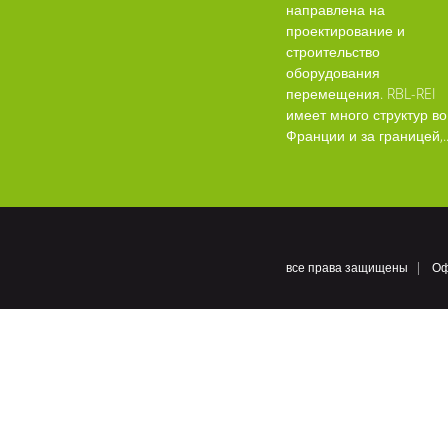
направлена на
проектирование и
строительство
оборудования
перемещения. RBL-REI
имеет много структур во
Франции и за границей,..
все права защищены
Оф