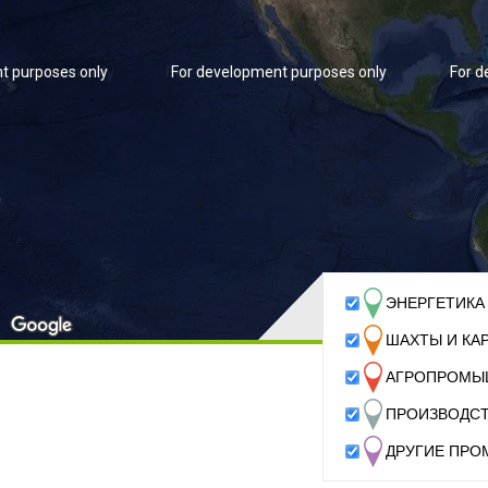
t purposes only
For development purposes only
For d
ЭНЕРГЕТИКА
ШАХТЫ И КА
t purposes only
For development purposes only
For d
АГРОПРОМЫ
ПРОИЗВОДСТ
ДРУГИЕ ПР