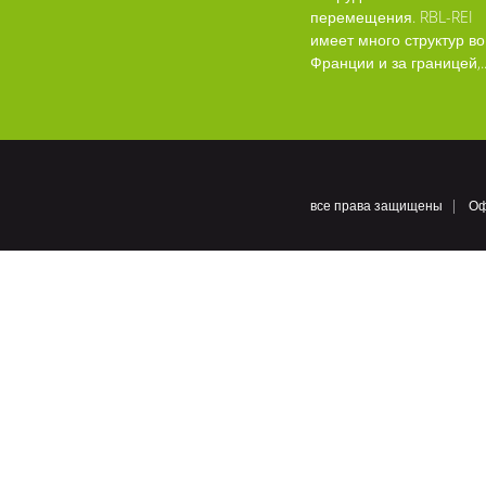
перемещения. RBL-REI
имеет много структур во
Франции и за границей,..
все права защищены
Оф