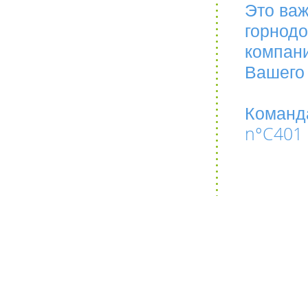
Это ва
горнод
компани
Вашего
Команда
n°C401 