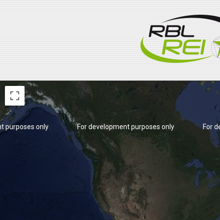
t purposes only
For development purposes only
For d