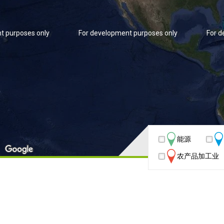
t purposes only
For development purposes only
For d
能源
农产品加工业
t purposes only
For development purposes only
For d