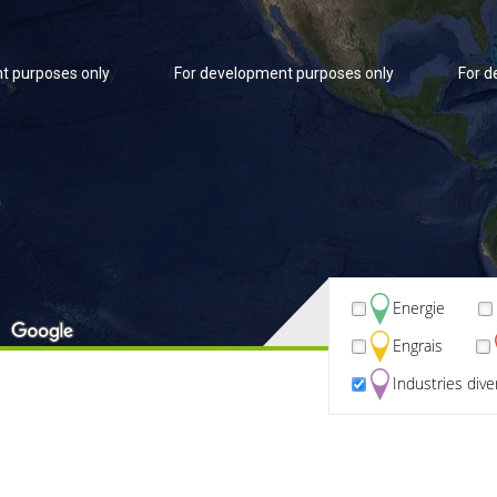
t purposes only
For development purposes only
For d
Energie
Engrais
t purposes only
For development purposes only
For d
Industries dive